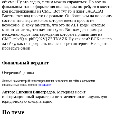
объема! Ну это ладно, с этим можно справиться. Но вот на
финальном этапе оформления полиса, вам потребуется ввести
код подтверждения из СМС. Вот тут то и ждет ЗАСАДА!
Ввести этот код просто не реально. Он более чем на половину
состоит из спец символов которые ввести просто не
возможно. И хочу заметить, что это не ALT коды, которые
можно записать, это намного хуже. Вот вам для примера
несколько кодов подтверждения которые пришли мне на
СМС. mlvfQ а+рhFQ92V}Z" TNAZX Ну как вам? ВСК нашло
лазейку, как не продавать полисы через интернет. Не верите -
проверьте сами!
Финальный вердикт
Очередной развод
Данный комментарий написан реальным человеком на сайте с отзывами -
ознакомиться с ним можно
по ссылке
Автор: Евгений Виноградов.
Материал носит
информационный характер и не заменяет индивидуальную
юридическую консультацию.
По теме