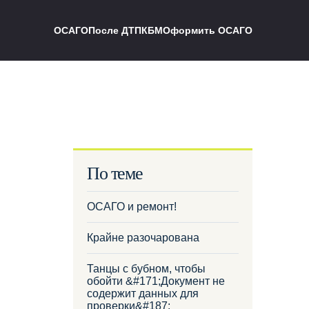
ОСАГО
После ДТП
КБМ
Оформить ОСАГО
По теме
ОСАГО и ремонт!
Крайне разочарована
Танцы с бубном, чтобы
обойти &#171;Документ не
содержит данных для
проверки&#187;